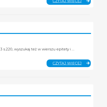
JĘZYK
CZYTAJ WIĘCEJ
POLSKI
–
KLASA
8A
 s.220, wyszukaj też w wierszu epitety i …
JĘZYK
CZYTAJ WIĘCEJ
POLSKI
–
KLASA
7A