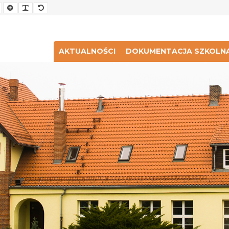
Smaller
Larger
Readable
Default
Font
Font
Font
Font
AKTUALNOŚCI
DOKUMENTACJA SZKOLN