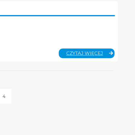
JĘZYK
CZYTAJ WIĘCEJ
POLSKI
–
KLASA
4A
4