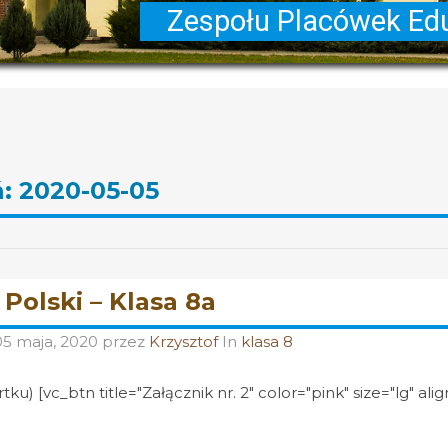
ń:
2020-05-05
 Polski – Klasa 8a
05 maja, 2020
przez
Krzysztof
In
klasa 8
ku) [vc_btn title="Załącznik nr. 2" color="pink" size="lg" alig