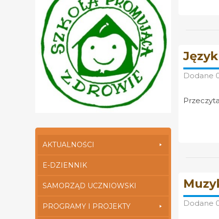
Język
Dodane
Przeczyta
AKTUALNOŚCI
E-DZIENNIK
Muzyk
SAMORZĄD UCZNIOWSKI
Dodane
PROGRAMY I PROJEKTY