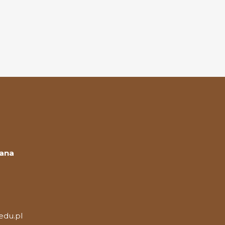
Jana
edu.pl