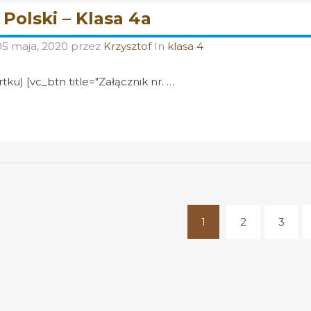
 Polski – Klasa 4a
05 maja, 2020
przez
Krzysztof
In
klasa 4
tku) [vc_btn title="Załącznik nr. …
1
2
3
(current)