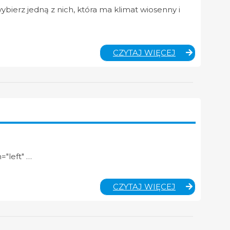
bierz jedną z nich, która ma klimat wiosenny i
MUZYKA
CZYTAJ WIĘCEJ
–
KLASA
7
="left" …
JĘZYK
CZYTAJ WIĘCEJ
POLSKI
–
KLASA
6A