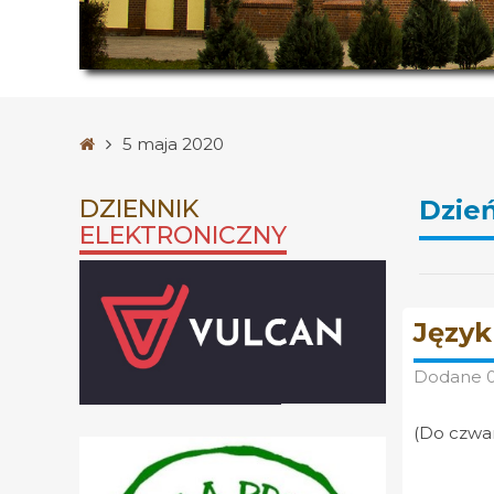
Strona
5 maja 2020
główna
DZIENNIK
Dzie
ELEKTRONICZNY
Język
Dodane
(Do czwart