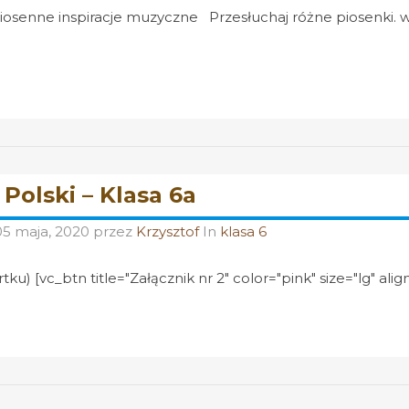
osenne inspiracje muzyczne Przesłuchaj różne piosenki. wy
 Polski – Klasa 6a
05 maja, 2020
przez
Krzysztof
In
klasa 6
ku) [vc_btn title="Załącznik nr 2" color="pink" size="lg" align