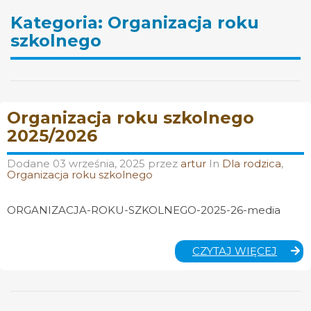
Kategoria:
Organizacja roku
szkolnego
Organizacja roku szkolnego
2025/2026
Dodane
03 września, 2025
przez
artur
In
Dla rodzica
,
Organizacja roku szkolnego
ORGANIZACJA-ROKU-SZKOLNEGO-2025-26-media
ORGA
CZYTAJ WIĘCEJ
ROKU
SZKO
2025/