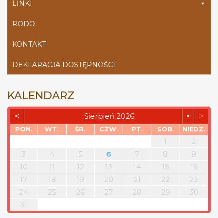
LINKI
RODO
KONTAKT
DEKLARACJA DOSTĘPNOŚCI
KALENDARZ
<
>
Sierpień 2026
▼
PON.
WT.
ŚR.
CZW.
PT.
SOB.
NIEDZ.
1
2
3
4
5
6
7
8
9
10
11
12
13
14
15
16
17
18
19
20
21
22
23
24
25
26
27
28
29
30
31