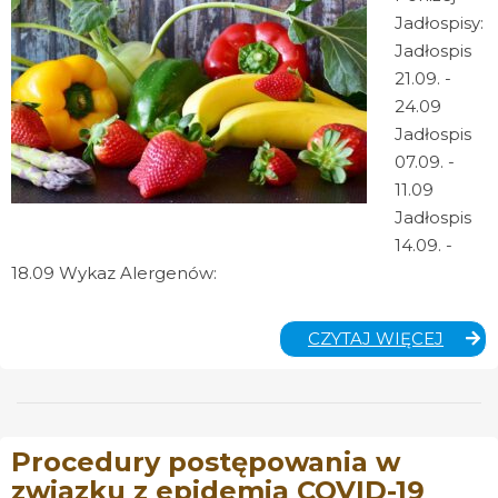
Jadłospisy:
Jadłospis
21.09. -
24.09
Jadłospis
07.09. -
11.09
Jadłospis
14.09. -
18.09 Wykaz Alergenów:
JADŁO
CZYTAJ WIĘCEJ
I
WYKA
ALER
Procedury postępowania w
związku z epidemią COVID-19