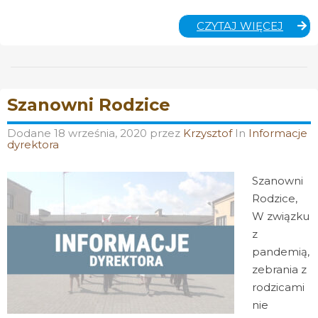
JADŁO
CZYTAJ WIĘCEJ
28.09-
02.10
Szanowni Rodzice
Dodane
18 września, 2020
przez
Krzysztof
In
Informacje
dyrektora
Szanowni
Rodzice,
W związku
z
pandemią,
zebrania z
rodzicami
nie