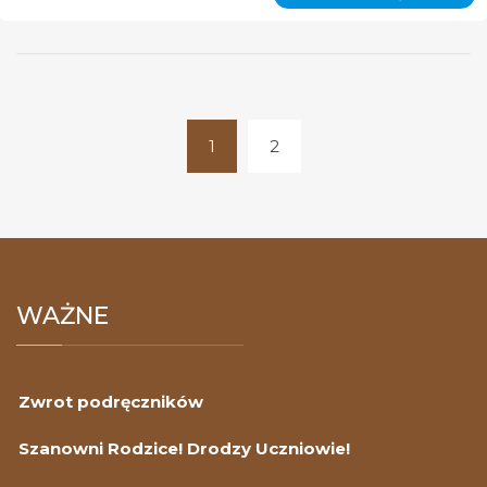
POST
W
ZWIĄ
Z
EPIDE
COVID
19
1
2
(current)
WAŻNE
Zwrot podręczników
Szanowni Rodzice! Drodzy Uczniowie!