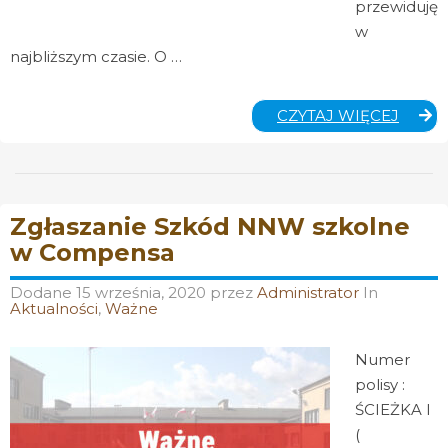
przewiduję
w
najbliższym czasie. O …
SZAN
CZYTAJ WIĘCEJ
RODZ
Zgłaszanie Szkód NNW szkolne
w Compensa
Dodane
15 września, 2020
przez
Administrator
In
Aktualności
,
Ważne
Numer
polisy :
ŚCIEŻKA I
(