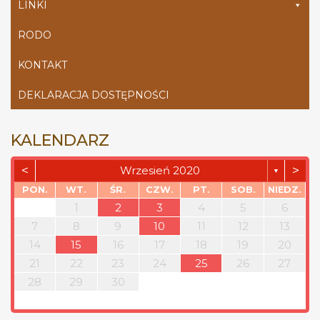
LINKI
RODO
KONTAKT
DEKLARACJA DOSTĘPNOŚCI
KALENDARZ
<
>
Wrzesień 2020
▼
PON.
WT.
ŚR.
CZW.
PT.
SOB.
NIEDZ.
1
2
3
4
5
6
7
8
9
10
11
12
13
14
15
16
17
18
19
20
21
22
23
24
25
26
27
28
29
30