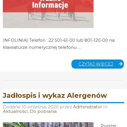
INFOLINIA) Telefon : 22 501-61-00 lub 801-120-00 na
klawiaturze numerycznej telefonu …
ZGŁAS
CZYTAJ WIĘCEJ
SZKÓ
NNW
SZKO
W
COMP
Jadłospis i wykaz Alergenów
Dodane
10 września, 2020
przez
Administrator
In
Aktualności
,
Do pobrania
Poniżej