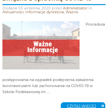
Dodane
03 września, 2020
przez
Administrator
In
Aktualności
,
Informacje dyrektora
,
Ważne
Procedura
postępowania na wypadek podejrzenia zakażenia
koronawirusem lub zachorowania na COVID-19 w
Szkole Podstawowej im. …
PROC
CZYTAJ WIĘCEJ