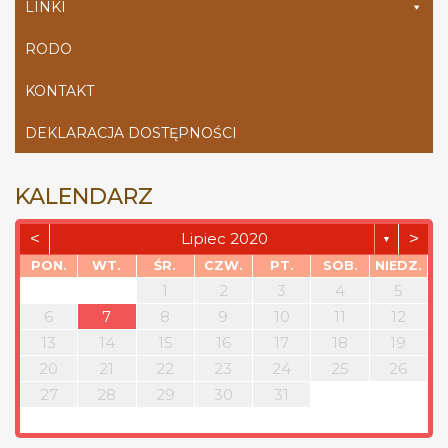
LINKI
RODO
KONTAKT
DEKLARACJA DOSTĘPNOŚCI
KALENDARZ
<
>
Lipiec 2020
▼
PON.
WT.
ŚR.
CZW.
PT.
SOB.
NIEDZ.
1
2
3
4
5
6
7
8
9
10
11
12
13
14
15
16
17
18
19
20
21
22
23
24
25
26
27
28
29
30
31