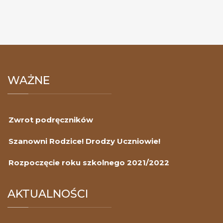
W
ROKU
SZKO
2020
WAŻNE
Zwrot podręczników
Szanowni Rodzice! Drodzy Uczniowie!
Rozpoczęcie roku szkolnego 2021/2022
AKTUALNOŚCI