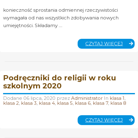
konieczność sprostania odmiennej rzeczywistości
wymagała od nas wszystkich zdobywania nowych
umiejętności. Składamy …
DROD
CZYTAJ WIĘCEJ
RODZI
Podręczniki do religii w roku
szkolnym 2020
Dodane
06 lipca, 2020
przez
Administrator
In
klasa 1
,
klasa 2
,
klasa 3
,
klasa 4
,
klasa 5
,
klasa 6
,
klasa 7
,
klasa 8
PODR
CZYTAJ WIĘCEJ
DO
RELIGI