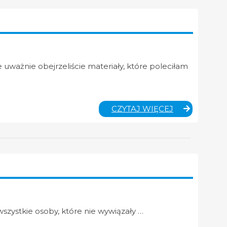
KLASA
8A
I
8B
 uważnie obejrzeliście materiały, które poleciłam
JĘZYK
CZYTAJ WIĘCEJ
POLSKI
–
KLASA
5A
I
5B
ystkie osoby, które nie wywiązały …