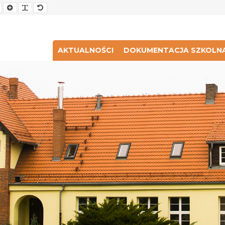
Smaller
Larger
Readable
Default
Font
Font
Font
Font
AKTUALNOŚCI
DOKUMENTACJA SZKOLN