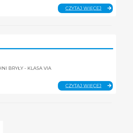
MATEMATYK
CZYTAJ WIĘCEJ
–
KLASA
VIIIA
I BRYŁY - KLASA VIA
MATEMATYK
CZYTAJ WIĘCEJ
–
KLASA
VIA