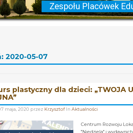
ń:
2020-05-07
rs plastyczny dla dzieci: „TWOJ
JNA”
07 maja, 2020
przez
Krzysztof
In
Aktualności
Centrum Rozwoju Loka
"Niedziela" i wydawnict