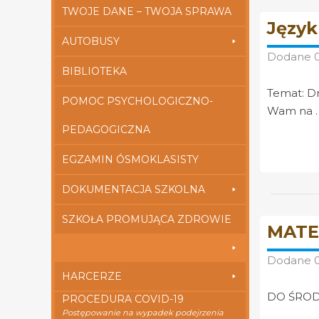
TWOJE DANE – TWOJA SPRAWA
Język 
AUTOBUSY
Dodane
BIBLIOTEKA
Temat: Dr
POMOC PSYCHOLOGICZNO-
Wam na 
PEDAGOGICZNA
EGZAMIN ÓSMOKLASISTY
DOKUMENTACJA SZKOLNA
SZKOŁA PROMUJĄCA ZDROWIE
MATE
Dodane
HARCERZE
DO ŚRODY
PROCEDURA COVID-19
Postępowanie na wypadek podejrzenia