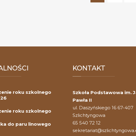
(current)
ALNOŚCI
KONTAKT
enie roku szkolnego
Szkoła Podstawowa im. 
026
Pawła II
ul. Daszyńskiego 16 67-407
enie roku szkolnego
Szlichtyngowa
65 540 72 12
ka do paru linowego
sekretariat@szlichtyngowa.