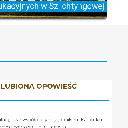
A ULUBIONA OPOWIEŚĆ
lnego we współpracy z Tygodnikiem Katolickim
wem Ewerro sp. z o.o. zaprasza …