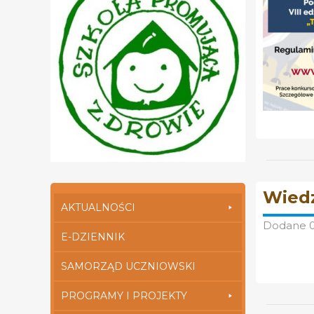
Wiedz
AKTUALNOŚCI
Dodane
E-DZIENNIK
SAMORZĄD UCZNIOWSKI
PROGRAMY I PROJEKTY