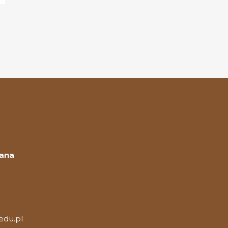
Jana
edu.pl