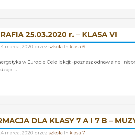
AFIA 25.03.2020 r. – KLASA VI
24 marca, 2020
przez
szkola
In
klasa 6
ergetyka w Europie Cele lekcji: -poznasz odnawialne i nieod
odzaje …
MACJA DLA KLASY 7 A I 7 B – MUZ
24 marca, 2020
przez
szkola
In
klasa 7