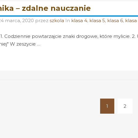
ika – zdalne nauczanie
24 marca, 2020
przez
szkola
In
klasa 4
,
klasa 5
,
klasa 6
,
klasa
1. Codziennie powtarzajcie znaki drogowe, które mylicie. 2
iej" W zeszycie …
1
2
(current)