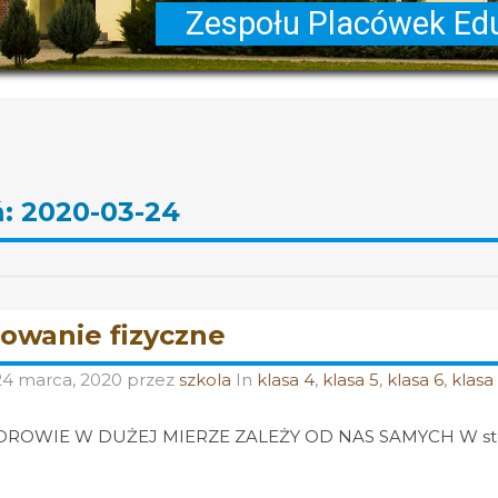
ń:
2020-03-24
wanie fizyczne
24 marca, 2020
przez
szkola
In
klasa 4
,
klasa 5
,
klasa 6
,
klasa
DROWIE W DUŻEJ MIERZE ZALEŻY OD NAS SAMYCH W st