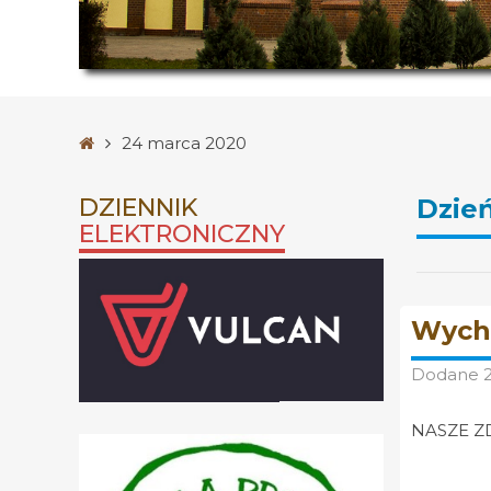
Strona
24 marca 2020
główna
DZIENNIK
Dzie
ELEKTRONICZNY
Wycho
Dodane
NASZE Z