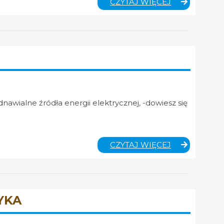
WYCHOWANI
CZYTAJ WIĘCEJ
FIZYCZNE
nawialne źródła energii elektrycznej, -dowiesz się
GEOGRAFIA
CZYTAJ WIĘCEJ
25.03.2020
R.
–
KLASA
VI
YKA