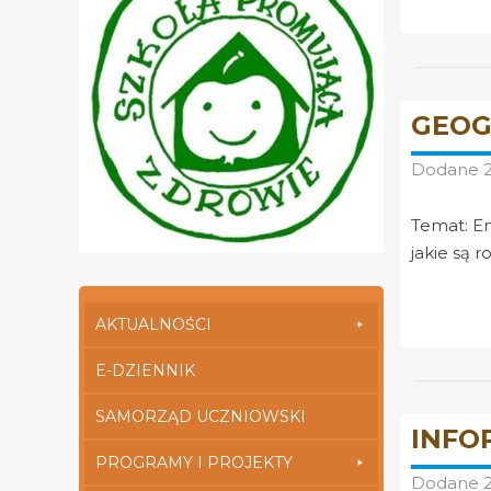
GEOGR
Dodane
Temat: En
jakie są r
AKTUALNOŚCI
E-DZIENNIK
SAMORZĄD UCZNIOWSKI
INFOR
PROGRAMY I PROJEKTY
Dodane