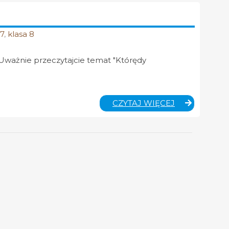
DLA
KLASY
5
 7
,
klasa 8
A
I
5
. Uważnie przeczytajcie temat "Którędy
B
TECHNIKA
CZYTAJ WIĘCEJ
–
ZDALNE
NAUCZANIE