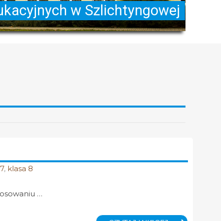
 7
,
klasa 8
osowaniu …