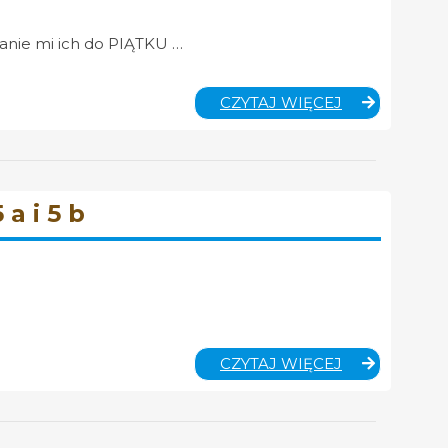
anie mi ich do PIĄTKU …
INFORMACJ
CZYTAJ WIĘCEJ
DLA
KLASY
7
A
I
a i 5 b
7
B
–
MUZYKA
MUZYKA
CZYTAJ WIĘCEJ
–
UTWORY
DO
SŁUCHANIA