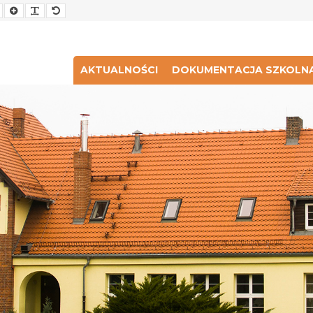
Smaller
Larger
Readable
Default
Font
Font
Font
Font
AKTUALNOŚCI
DOKUMENTACJA SZKOLN