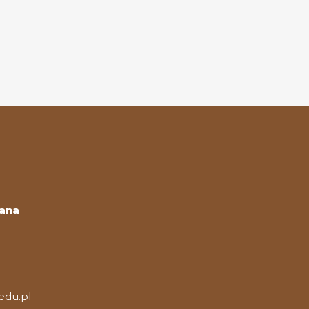
Jana
edu.pl