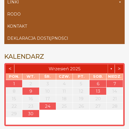
LINKI
RODO
KONTAKT
DEKLARACJA DOSTĘPNOŚCI
KALENDARZ
<
>
Wrzesień 2025
▼
PON.
WT.
ŚR.
CZW.
PT.
SOB.
NIEDZ.
1
2
3
4
5
6
7
8
9
10
11
12
13
14
15
16
17
18
19
20
21
22
23
24
25
26
27
28
29
30