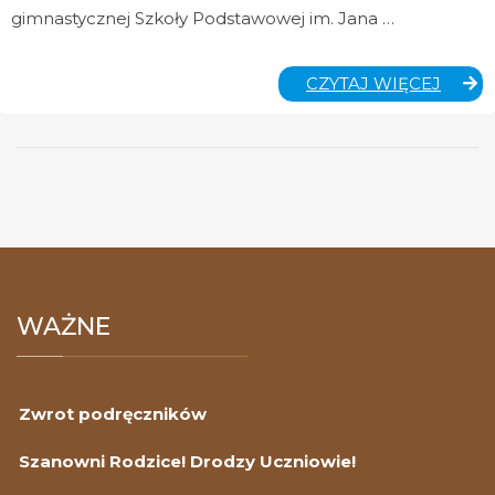
gimnastycznej Szkoły Podstawowej im. Jana …
MAŁE
CZYTAJ WIĘCEJ
KONT
WAŻNE
Zwrot podręczników
Szanowni Rodzice! Drodzy Uczniowie!