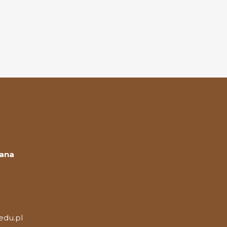
Jana
edu.pl