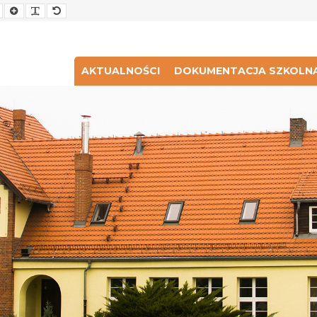
Smaller
Larger
Readable
Default
Font
Font
Font
Font
AKTUALNOŚCI
DOKUMENTACJA SZKOLN