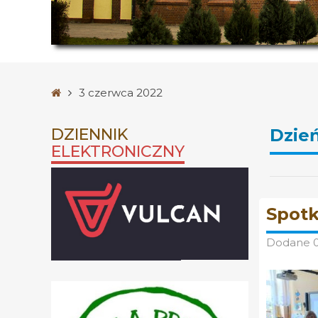
Strona
3 czerwca 2022
główna
DZIENNIK
Dzie
ELEKTRONICZNY
Spotk
Dodane