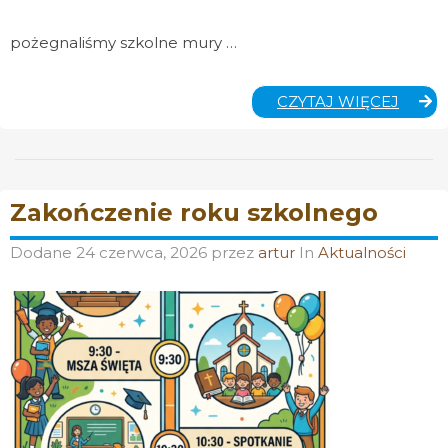
pożegnaliśmy szkolne mury …
ZAKO
CZYTAJ WIĘCEJ
ROKU
SZKO
2025/
Zakończenie roku szkolnego
Dodane
24 czerwca, 2026
przez
artur
In
Aktualności