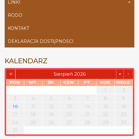
LINKI
RODO
KONTAKT
DEKLARACJA DOSTĘPNOŚCI
KALENDARZ
<
>
Sierpień 2026
▼
PON.
WT.
ŚR.
CZW.
PT.
SOB.
NIEDZ.
1
2
3
4
5
6
7
8
9
10
11
12
13
14
15
16
17
18
19
20
21
22
23
24
25
26
27
28
29
30
31