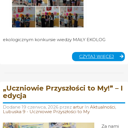
ekologicznym konkursie wiedzy MAŁY EKOLOG
KONK
CZYTAJ WIĘCEJ
„MAŁY
EKOL
”
ROZST
„Uczniowie Przyszłości to My!” – I
edycja
Dodane
19 czerwca, 2026
przez
artur
In
Aktualności
,
Lubuska 9 - Uczniowie Przyszłości to My
Za nami