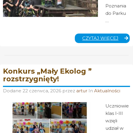
Poznania
do Parku
…
WYCI
CZYTAJ WIĘCEJ
DO
PARU
LINO
PYRL
Konkurs „Mały Ekolog ”
rozstrzygnięty!
Dodane
22 czerwca, 2026
przez
artur
In
Aktualności
Uczniowie
klas I-III
wzięli
udział w