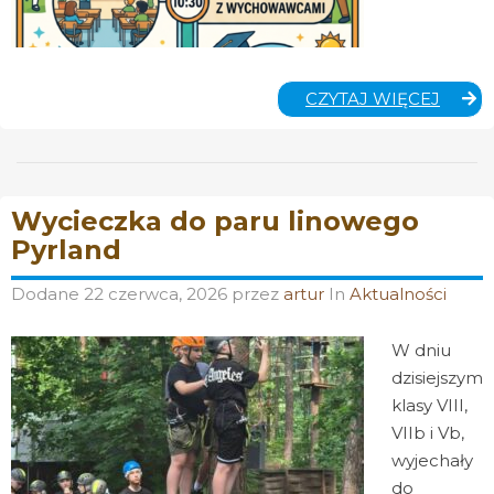
ZAKO
CZYTAJ WIĘCEJ
ROKU
SZKO
Wycieczka do paru linowego
Pyrland
Dodane
22 czerwca, 2026
przez
artur
In
Aktualności
W dniu
dzisiejszym
klasy VIII,
VIIb i Vb,
wyjechały
do