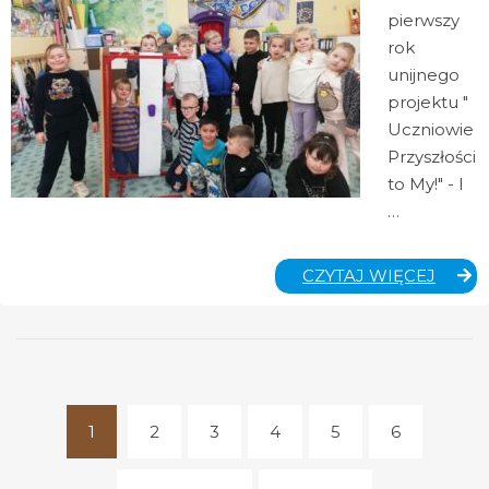
pierwszy
rok
unijnego
projektu "
Uczniowie
Przyszłości
to My!" - I
…
„UCZ
CZYTAJ WIĘCEJ
PRZYS
TO
MY!”
–
I
EDYC
1
2
3
4
5
6
(current)