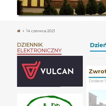
Strona
14 czerwca 2021
główna
DZIENNIK
Dzie
ELEKTRONICZNY
Zwrot
Dodane