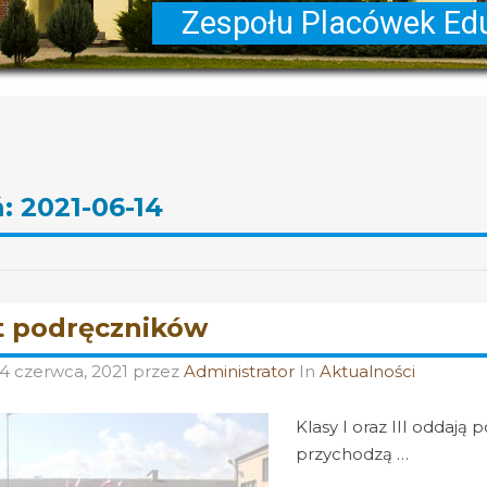
ń:
2021-06-14
 podręczników
14 czerwca, 2021
przez
Administrator
In
Aktualności
Klasy I oraz III oddaj
przychodzą …