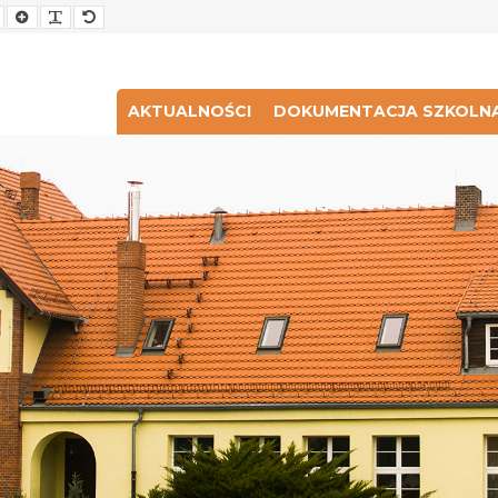
Smaller
Larger
Readable
Default
Font
Font
Font
Font
AKTUALNOŚCI
DOKUMENTACJA SZKOLN