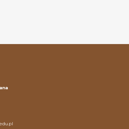
Jana
edu.pl