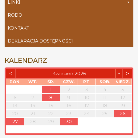
LINKI
RODO
KONTAKT
DEKLARACJA DOSTĘPNOŚCI
KALENDARZ
<
>
Kwiecień 2026
▼
PON.
WT.
ŚR.
CZW.
PT.
SOB.
NIEDZ.
1
2
3
4
5
6
7
8
9
10
11
12
13
14
15
16
17
18
19
20
21
22
23
24
25
26
27
28
29
30