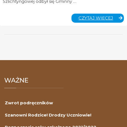
Szlichtyngowej odbył się Gminny …
MŁOD
CZYTAJ WIĘCEJ
ZAPO
POŻA
WAŻNE
Zwrot podręczników
Szanowni Rodzice! Drodzy Uczniowie!