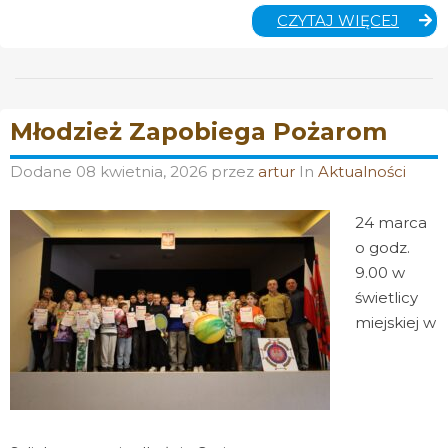
DZIĘK
CZYTAJ WIĘCEJ
Młodzież Zapobiega Pożarom
Dodane
08 kwietnia, 2026
przez
artur
In
Aktualności
24 marca
o godz.
9.00 w
świetlicy
miejskiej w