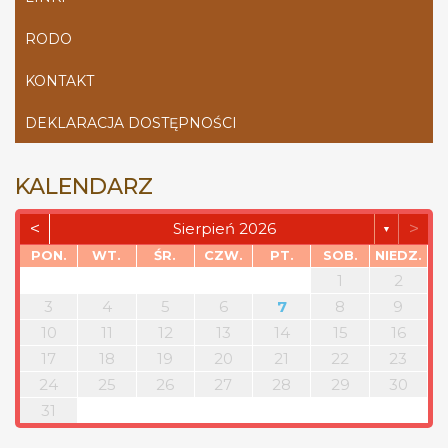
RODO
KONTAKT
DEKLARACJA DOSTĘPNOŚCI
KALENDARZ
<
>
Sierpień 2026
▼
PON.
WT.
ŚR.
CZW.
PT.
SOB.
NIEDZ.
1
2
3
4
5
6
7
8
9
10
11
12
13
14
15
16
17
18
19
20
21
22
23
24
25
26
27
28
29
30
31