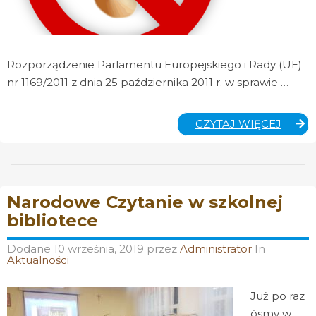
Rozporządzenie Parlamentu Europejskiego i Rady (UE)
nr 1169/2011 z dnia 25 października 2011 r. w sprawie …
TABE
CZYTAJ WIĘCEJ
ALER
Narodowe Czytanie w szkolnej
bibliotece
Dodane
10 września, 2019
przez
Administrator
In
Aktualności
Już po raz
ósmy w