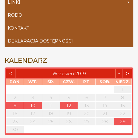
LINKI
RODO
KONTAKT
DEKLARACJA DOSTĘPNOŚCI
KALENDARZ
<
>
Wrzesień 2019
▼
PON.
WT.
ŚR.
CZW.
PT.
SOB.
NIEDZ.
1
2
3
4
5
6
7
8
9
10
11
12
13
14
15
16
17
18
19
20
21
22
23
24
25
26
27
28
29
30