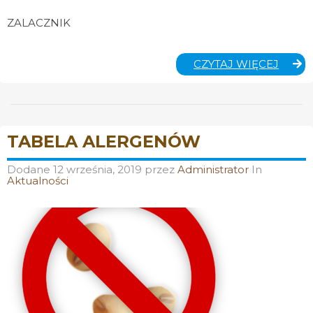
ZALACZNIK
UBEZP
CZYTAJ WIĘCEJ
SZKO
TABELA ALERGENÓW
Dodane
12 września, 2019
przez
Administrator
In
Aktualności