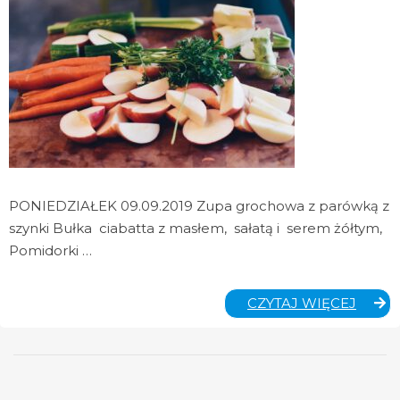
PONIEDZIAŁEK 09.09.2019 Zupa grochowa z parówką z
szynki Bułka ciabatta z masłem, sałatą i serem żółtym,
Pomidorki …
JADŁO
CZYTAJ WIĘCEJ
09-
20.
09.
2019