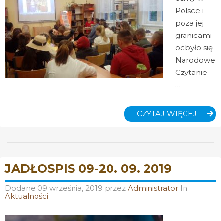
Polsce i
poza jej
granicami
odbyło się
Narodowe
Czytanie –
…
NAR
CZYTAJ WIĘCEJ
CZYTA
W
SZKO
BIBLI
JADŁOSPIS 09-20. 09. 2019
Dodane
09 września, 2019
przez
Administrator
In
Aktualności