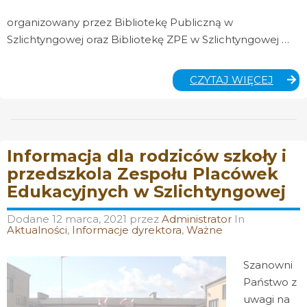
organizowany przez Bibliotekę Publiczną w
Szlichtyngowej oraz Bibliotekę ZPE w Szlichtyngowej …
MIST
CZYTAJ WIĘCEJ
KALIG
Informacja dla rodziców szkoły i
przedszkola Zespołu Placówek
Edukacyjnych w Szlichtyngowej
Dodane
12 marca, 2021
przez
Administrator
In
Aktualności
,
Informacje dyrektora
,
Ważne
Szanowni
Państwo z
uwagi na