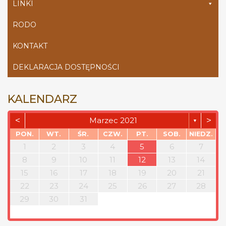
LINKI
RODO
KONTAKT
DEKLARACJA DOSTĘPNOŚCI
KALENDARZ
<
>
Marzec 2021
▼
PON.
WT.
ŚR.
CZW.
PT.
SOB.
NIEDZ.
1
2
3
4
5
6
7
8
9
10
11
12
13
14
15
16
17
18
19
20
21
22
23
24
25
26
27
28
29
30
31