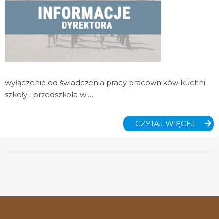
wyłączenie od świadczenia pracy pracowników kuchni
szkoły i przedszkola w …
INFO
CZYTAJ WIĘCEJ
DLA
RODZ
SZKOŁ
I
PRZE
ZESP
PLAC
EDUK
W