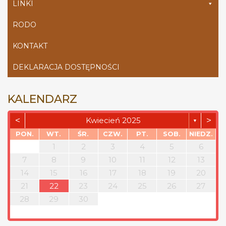
LINKI
RODO
KONTAKT
DEKLARACJA DOSTĘPNOŚCI
KALENDARZ
<
>
Kwiecień 2025
▼
PON.
WT.
ŚR.
CZW.
PT.
SOB.
NIEDZ.
1
2
3
4
5
6
7
8
9
10
11
12
13
14
15
16
17
18
19
20
21
22
23
24
25
26
27
28
29
30