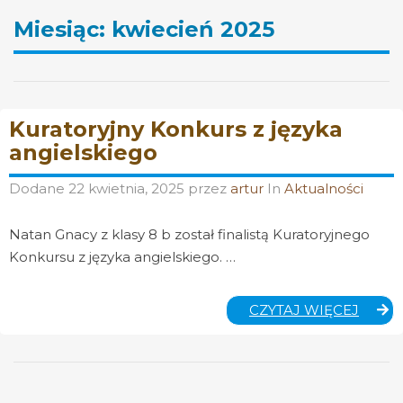
Miesiąc:
kwiecień 2025
Kuratoryjny Konkurs z języka
angielskiego
Dodane
22 kwietnia, 2025
przez
artur
In
Aktualności
Natan Gnacy z klasy 8 b został finalistą Kuratoryjnego
Konkursu z języka angielskiego. …
KURA
CZYTAJ WIĘCEJ
KONK
Z
JĘZYK
ANGIE