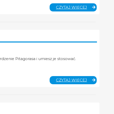
MATEMATYK
CZYTAJ WIĘCEJ
KLASA
VIIIA
rdzenie Pitagorasa i umiesz je stosować.
MATEMATYK
CZYTAJ WIĘCEJ
KLASA
VIIA
I
VIIB