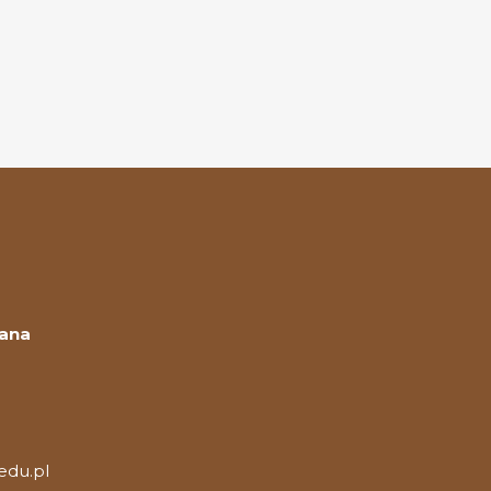
Jana
edu.pl