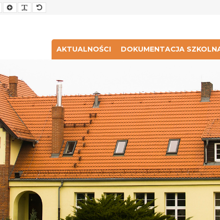
Smaller
Larger
Readable
Default
Font
Font
Font
Font
AKTUALNOŚCI
DOKUMENTACJA SZKOLN