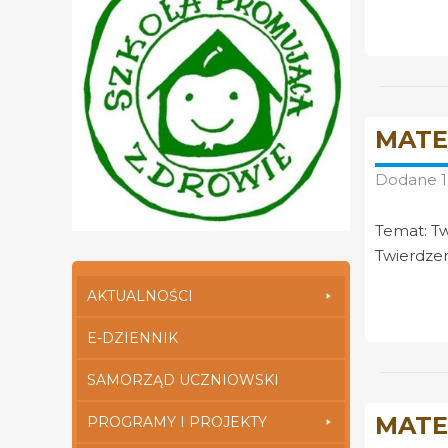
MATEM
Dodane
Temat: Tw
Twierdzen
AKTUALNOŚCI
E-DZIENNIK
SAMORZĄD UCZNIOWSKI
MATE
PROGRAMY I PROJEKTY