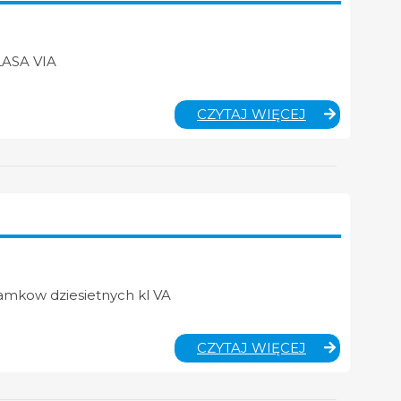
ASA VIA
MATEMATYK
CZYTAJ WIĘCEJ
KLASA
VIA
amkow dziesietnych kl VA
MATEMATYK
CZYTAJ WIĘCEJ
KLASA
VA