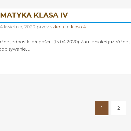
MATYKA KLASA IV
14 kwietnia, 2020
przez
szkola
In
klasa 4
żne jednostki długości. (15.04.2020) Zamieniałeś już różne j
dopisywanie, …
1
2
(current)