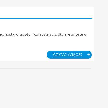
ednostki długości (korzystając z dłoni jednostek)
MATEMATYK
CZYTAJ WIĘCEJ
KLASA
IV