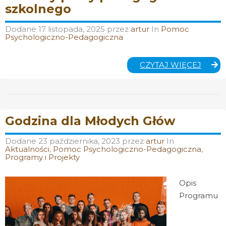
szkolnego
Dodane
17 listopada, 2025
przez
artur
In
Pomoc
Psychologiczno-Pedagogiczna
GODZ
CZYTAJ WIĘCEJ
PRAC
PEDA
SZKO
Godzina dla Młodych Głów
Dodane
23 października, 2023
przez
artur
In
Aktualności
,
Pomoc Psychologiczno-Pedagogiczna
,
Programy i Projekty
Opis
Programu