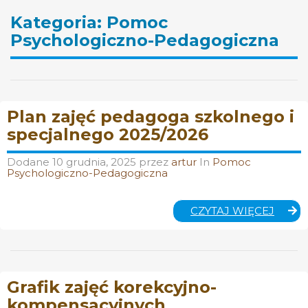
Kategoria:
Pomoc
Psychologiczno-Pedagogiczna
Plan zajęć pedagoga szkolnego i
specjalnego 2025/2026
Dodane
10 grudnia, 2025
przez
artur
In
Pomoc
Psychologiczno-Pedagogiczna
PLAN
CZYTAJ WIĘCEJ
ZAJĘĆ
PEDA
SZKO
I
SPEC
Grafik zajęć korekcyjno-
2025/
kompensacyjnych