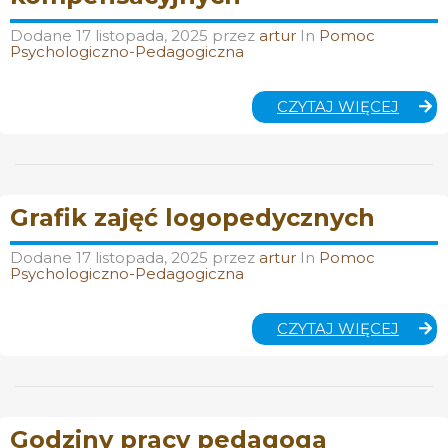
Dodane
17 listopada, 2025
przez
artur
In
Pomoc
Psychologiczno-Pedagogiczna
GRAFI
CZYTAJ WIĘCEJ
ZAJĘĆ
KORE
KOMP
Grafik zajęć logopedycznych
Dodane
17 listopada, 2025
przez
artur
In
Pomoc
Psychologiczno-Pedagogiczna
GRAFI
CZYTAJ WIĘCEJ
ZAJĘĆ
LOGO
Godziny pracy pedagoga