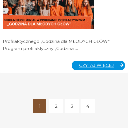
Profilaktycznego „Godzina dla MŁODYCH GŁÓW”
Program profilaktyczny „Godzina …
GODZ
CZYTAJ WIĘCEJ
DLA
MŁOD
GŁÓW
1
2
3
4
(current)