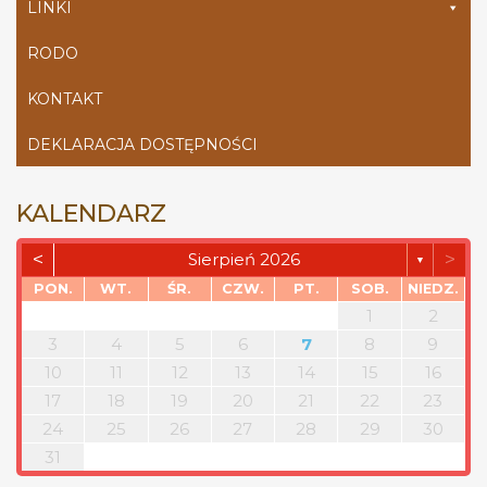
LINKI
RODO
KONTAKT
DEKLARACJA DOSTĘPNOŚCI
KALENDARZ
<
>
Sierpień 2026
▼
PON.
WT.
ŚR.
CZW.
PT.
SOB.
NIEDZ.
1
2
3
4
5
6
7
8
9
10
11
12
13
14
15
16
17
18
19
20
21
22
23
24
25
26
27
28
29
30
31