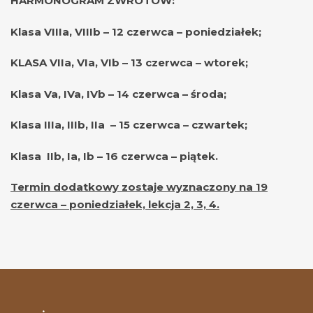
HARMONOGRAM ZWROTÓW:
Klasa VIIIa, VIIIb – 12 czerwca – poniedziałek;
KLASA VIIa, VIa, VIb – 13 czerwca – wtorek;
Klasa Va, IVa, IVb – 14 czerwca – środa;
Klasa IIIa, IIIb, IIa – 15 czerwca – czwartek;
Klasa IIb, Ia, Ib – 16 czerwca – piątek.
Termin dodatkowy zostaje wyznaczony na 19
czerwca – poniedziałek, lekcja 2, 3, 4.