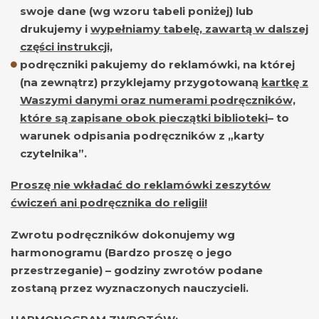
swoje dane (wg wzoru tabeli poniżej) lub
drukujemy i
wypełniamy tabelę, zawartą w dalszej
części instrukcji,
podręczniki pakujemy do reklamówki, na której
(na zewnątrz) przyklejamy przygotowaną
kartkę z
Waszymi danymi oraz numerami podręczników,
które są zapisane obok pieczątki biblioteki
– to
warunek odpisania podręczników z „karty
czytelnika
”.
Proszę nie wkładać do reklamówki zeszytów
ćwiczeń ani podręcznika do religii!
Zwrotu podręczników dokonujemy wg
harmonogramu (Bardzo proszę o jego
przestrzeganie) – godziny zwrotów podane
zostaną przez wyznaczonych nauczycieli.