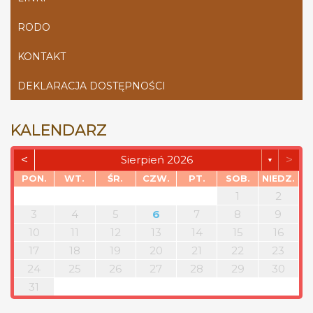
RODO
KONTAKT
DEKLARACJA DOSTĘPNOŚCI
KALENDARZ
<
>
Sierpień 2026
▼
PON.
WT.
ŚR.
CZW.
PT.
SOB.
NIEDZ.
1
2
3
4
5
6
7
8
9
10
11
12
13
14
15
16
17
18
19
20
21
22
23
24
25
26
27
28
29
30
31