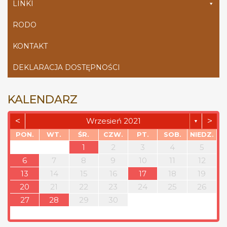
LINKI
RODO
KONTAKT
DEKLARACJA DOSTĘPNOŚCI
KALENDARZ
<
>
Wrzesień 2021
▼
PON.
WT.
ŚR.
CZW.
PT.
SOB.
NIEDZ.
1
2
3
4
5
6
7
8
9
10
11
12
13
14
15
16
17
18
19
20
21
22
23
24
25
26
27
28
29
30