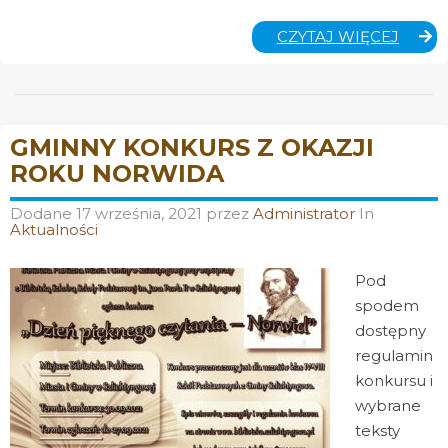
PUNK
CZYTAJ WIĘCEJ
POMO
DLA
MARYS
GMINNY KONKURS Z OKAZJI
ROKU NORWIDA
Dodane
17 września, 2021
przez
Administrator
In
Aktualności
Pod
spodem
dostępny
regulamin
konkursu i
wybrane
teksty