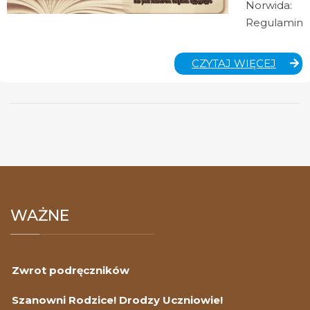
Norwida:
Regulamin
GMIN
CZYTAJ WIĘCEJ
KONK
Z
OKAZJ
ROKU
NORW
WAŻNE
Zwrot podręczników
Szanowni Rodzice! Drodzy Uczniowie!