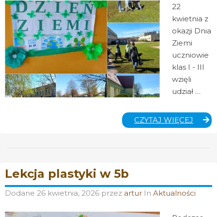
22
kwietnia z
okazji Dnia
Ziemi
uczniowie
klas I - III
wzięli
udział …
DZIEŃ
CZYTAJ WIĘCEJ
ZIEMI
Lekcja plastyki w 5b
Dodane
26 kwietnia, 2026
przez
artur
In
Aktualności