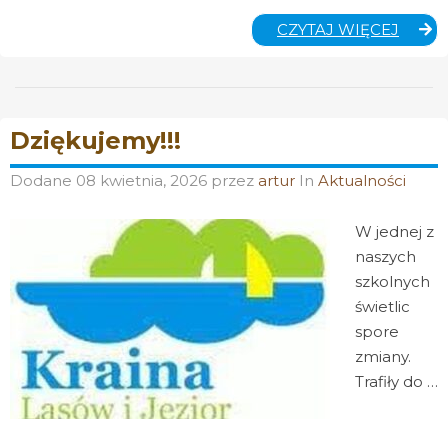
OGÓL
CZYTAJ WIĘCEJ
TURNI
WIED
POŻA
–
ETAP
Dziękujemy!!!
POWI
Dodane
08 kwietnia, 2026
przez
artur
In
Aktualności
W jednej z
naszych
szkolnych
świetlic
spore
zmiany.
Trafiły do …