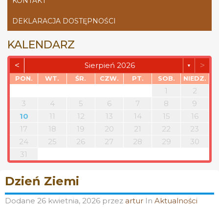
KONTAKT
DEKLARACJA DOSTĘPNOŚCI
KALENDARZ
<
>
Sierpień 2026
▼
PON.
WT.
ŚR.
CZW.
PT.
SOB.
NIEDZ.
1
2
3
4
5
6
7
8
9
10
11
12
13
14
15
16
17
18
19
20
21
22
23
24
25
26
27
28
29
30
31
Dzień Ziemi
Dodane
26 kwietnia, 2026
przez
artur
In
Aktualności