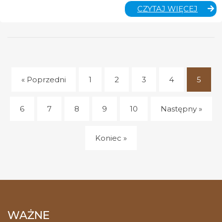
DZIĘK
CZYTAJ WIĘCEJ
« Poprzedni
1
2
3
4
5
(cur
6
7
8
9
10
Następny »
Koniec »
WAŻNE