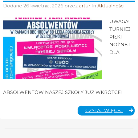
Dodane
26 kwietnia, 2026
przez
artur
In
Aktualności
UWAGA!
TURNIEJ
PIŁKI
NOŻNEJ
DLA
ABSOLWENTÓW NASZEJ SZKOŁY JUŻ WKRÓTCE!
TURNI
CZYTAJ WIĘCEJ
PIŁKI
NOŻN