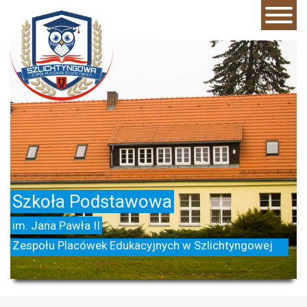
Szkoła
Podstawowa
im.
Jana
Pawła
II