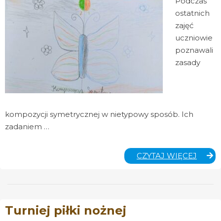
Podczas
ostatnich
zajęć
uczniowie
poznawali
zasady
kompozycji symetrycznej w nietypowy sposób. Ich
zadaniem …
LEKCJ
CZYTAJ WIĘCEJ
PLAST
W
5B
Turniej piłki nożnej