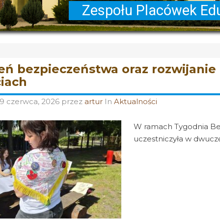
eń bezpieczeństwa oraz rozwijanie
iach
19 czerwca, 2026
przez
artur
In
Aktualności
W ramach Tygodnia Be
uczestniczyła w dwucz