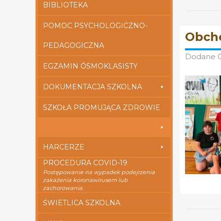
BIBLIOTEKA
POMOC PSYCHOLOGICZNO-
Obcho
PEDAGOGICZNA
Dodane
EGZAMIN ÓSMOKLASISTY
DOKUMENTACJA SZKOLNA
SZKOŁA PROMUJĄCA ZDROWIE
HARCERZE
PROCEDURA COVID-19
Postępowanie na wypadek podejrzenia
zakażenia koronawirusem lub
zachorowania.
ŚWIETLICA SZKOLNA