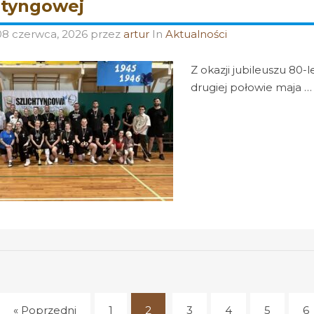
htyngowej
08 czerwca, 2026
przez
artur
In
Aktualności
Z okazji jubileuszu 80-
drugiej połowie maja …
« Poprzedni
1
2
3
4
5
6