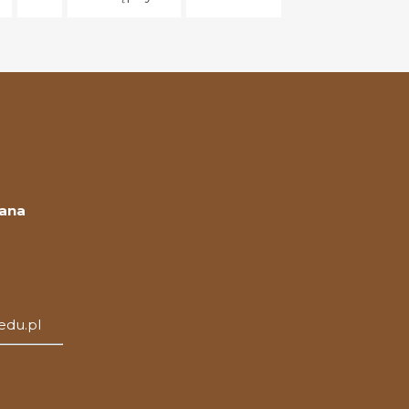
Jana
edu.pl