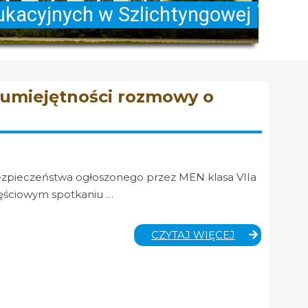
 umiejętności rozmowy o
zpieczeństwa ogłoszonego przez MEN klasa VIIa
ęściowym spotkaniu …
TYDZIEŃ
CZYTAJ WIĘCEJ
BEZPIECZEŃ
ORAZ
ROZWIJANIE
UMIEJĘTNOŚ
ROZMOWY