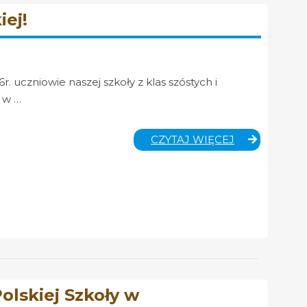
iej!
r. uczniowie naszej szkoły z klas szóstych i
 w …
TRZY
CZYTAJ WIĘCEJ
DNI
PEŁNE
PRZYGÓD
W
KOTLINIE
KŁODZKIEJ!
olskiej Szkoły w