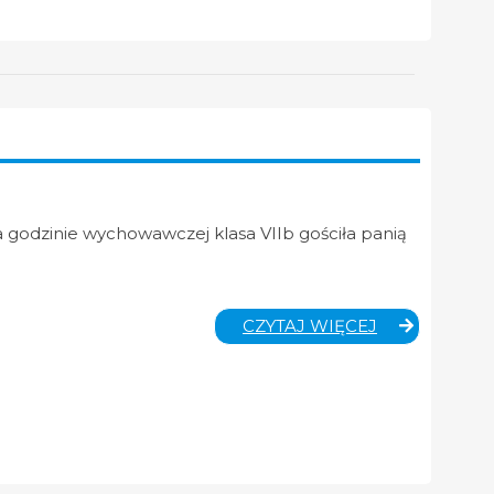
O
UCZUCIACH
 godzinie wychowawczej klasa VIIb gościła panią
GODZINA
CZYTAJ WIĘCEJ
WYCHOWAW