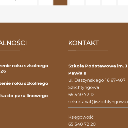
(current)
ALNOŚCI
KONTAKT
enie roku szkolnego
Szkoła Podstawowa im. 
026
Pawła II
ul. Daszyńskiego 16 67-407
enie roku szkolnego
Szlichtyngowa
65 540 72 12
ka do paru linowego
sekretariat@szlichtyngowa.
Księgowość
65 540 72 20