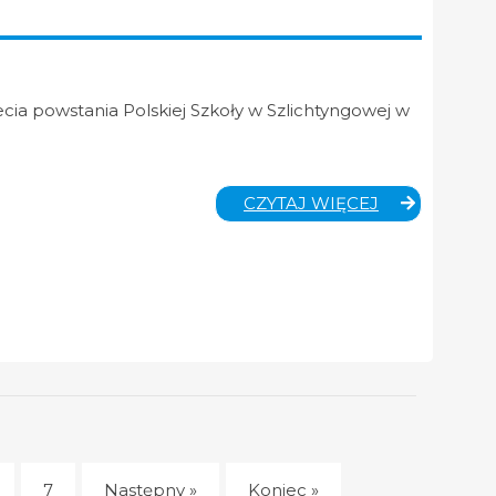
lecia powstania Polskiej Szkoły w Szlichtyngowej w
TURNIEJE
CZYTAJ WIĘCEJ
ABSOLWEN
Z
OKAZJI
80-
LECIA
POLSKIEJ
SZKOŁY
W
SZLICHTYNG
7
Następny »
Koniec »