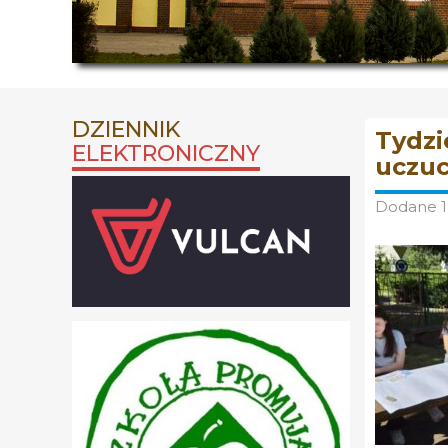
DZIENNIK
Tydzi
ELEKTRONICZNY
uczuc
Dodane