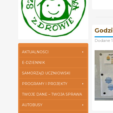
Godz
Dodane
AKTUALNOŚCI
E-DZIENNIK
SAMORZĄD UCZNIOWSKI
PROGRAMY I PROJEKTY
TWOJE DANE – TWOJA SPRAWA
AUTOBUSY