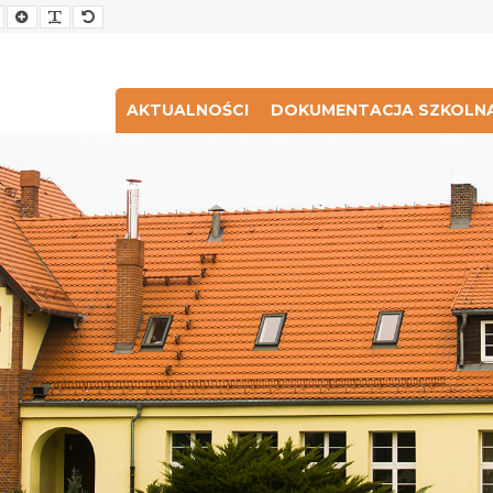
Smaller
Larger
Readable
Default
Font
Font
Font
Font
AKTUALNOŚCI
DOKUMENTACJA SZKOLN