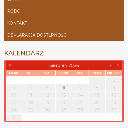
RODO
KONTAKT
DEKLARACJA DOSTĘPNOŚCI
KALENDARZ
<
>
Sierpień 2026
▼
PON.
WT.
ŚR.
CZW.
PT.
SOB.
NIEDZ.
1
2
3
4
5
6
7
8
9
10
11
12
13
14
15
16
17
18
19
20
21
22
23
24
25
26
27
28
29
30
31