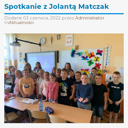
Spotkanie z Jolantą Matczak
Dodane
03 czerwca, 2022
przez
Administrator
In
Aktualności