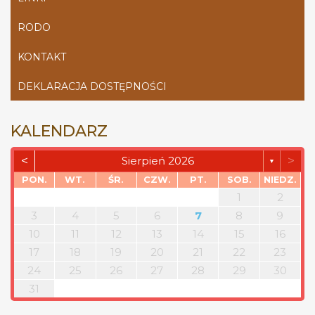
RODO
KONTAKT
DEKLARACJA DOSTĘPNOŚCI
KALENDARZ
<
>
Sierpień 2026
▼
PON.
WT.
ŚR.
CZW.
PT.
SOB.
NIEDZ.
1
2
3
4
5
6
7
8
9
10
11
12
13
14
15
16
17
18
19
20
21
22
23
24
25
26
27
28
29
30
31