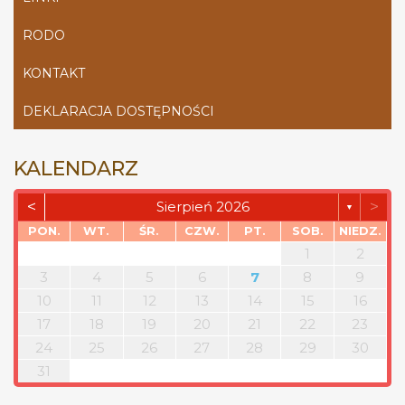
RODO
KONTAKT
DEKLARACJA DOSTĘPNOŚCI
KALENDARZ
<
>
Sierpień 2026
▼
PON.
WT.
ŚR.
CZW.
PT.
SOB.
NIEDZ.
1
2
3
4
5
6
7
8
9
10
11
12
13
14
15
16
17
18
19
20
21
22
23
24
25
26
27
28
29
30
31