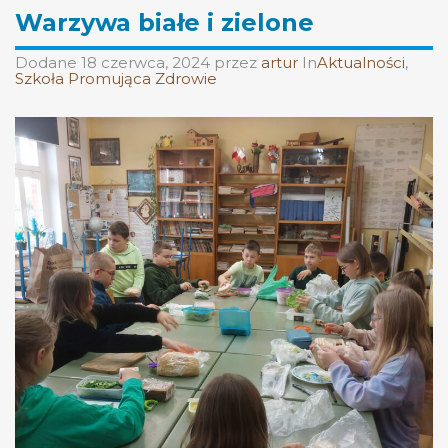
Warzywa białe i zielone
Dodane
18 czerwca, 2024
przez
artur
In
Aktualności
,
Szkoła Promująca Zdrowie