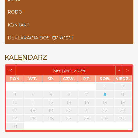
RODO
KONTAKT
DEKLARACJA DOSTĘPNOŚCI
KALENDARZ
<
>
Sierpień 2026
▼
PON.
WT.
ŚR.
CZW.
PT.
SOB.
NIEDZ.
1
2
3
4
5
6
7
8
9
10
11
12
13
14
15
16
17
18
19
20
21
22
23
24
25
26
27
28
29
30
31