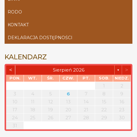
RODO
KONTAKT
DEKLARACJA DOSTĘPNOŚCI
KALENDARZ
<
>
Sierpień 2026
▼
PON.
WT.
ŚR.
CZW.
PT.
SOB.
NIEDZ.
1
2
3
4
5
6
7
8
9
10
11
12
13
14
15
16
17
18
19
20
21
22
23
24
25
26
27
28
29
30
31