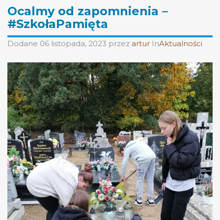
Ocalmy od zapomnienia –
#SzkołaPamięta
Dodane
06 listopada, 2023
przez
artur
In
Aktualności