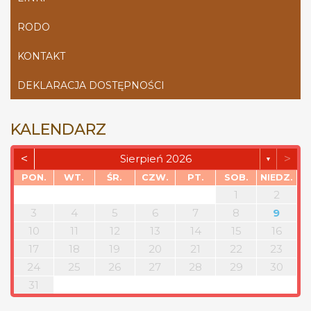
RODO
KONTAKT
DEKLARACJA DOSTĘPNOŚCI
KALENDARZ
<
>
Sierpień 2026
▼
PON.
WT.
ŚR.
CZW.
PT.
SOB.
NIEDZ.
1
2
3
4
5
6
7
8
9
10
11
12
13
14
15
16
17
18
19
20
21
22
23
24
25
26
27
28
29
30
31