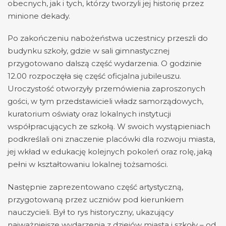
obecnych, jak i tych, którzy tworzyli jej historię przez
minione dekady.
Po zakończeniu nabożeństwa uczestnicy przeszli do
budynku szkoły, gdzie w sali gimnastycznej
przygotowano dalszą część wydarzenia. O godzinie
12.00 rozpoczęła się część oficjalna jubileuszu.
Uroczystość otworzyły przemówienia zaproszonych
gości, w tym przedstawicieli władz samorządowych,
kuratorium oświaty oraz lokalnych instytucji
współpracujących ze szkołą. W swoich wystąpieniach
podkreślali oni znaczenie placówki dla rozwoju miasta,
jej wkład w edukację kolejnych pokoleń oraz rolę, jaką
pełni w kształtowaniu lokalnej tożsamości.
Następnie zaprezentowano część artystyczną,
przygotowaną przez uczniów pod kierunkiem
nauczycieli. Był to rys historyczny, ukazujący
najważniejsze wydarzenia z dziejów miasta i szkoły – od