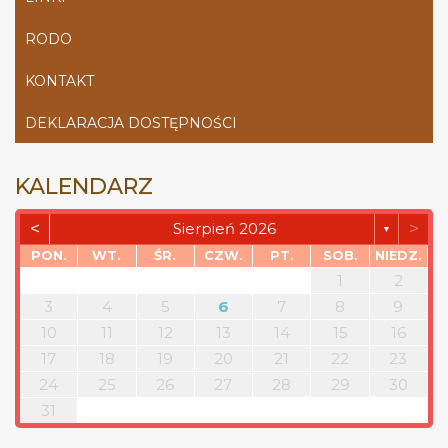
RODO
KONTAKT
DEKLARACJA DOSTĘPNOŚCI
KALENDARZ
<
>
Sierpień 2026
▼
PON.
WT.
ŚR.
CZW.
PT.
SOB.
NIEDZ.
1
2
3
4
5
6
7
8
9
10
11
12
13
14
15
16
17
18
19
20
21
22
23
24
25
26
27
28
29
30
31