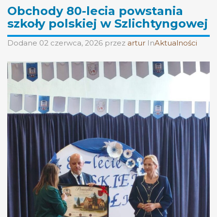
Obchody 80-lecia powstania
szkoły polskiej w Szlichtyngowej
Dodane
02 czerwca, 2026
przez
artur
In
Aktualności