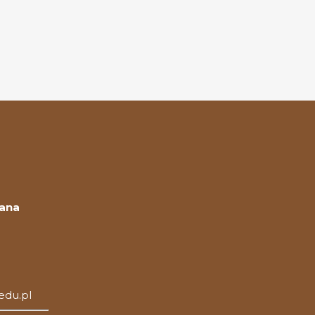
Jana
edu.pl