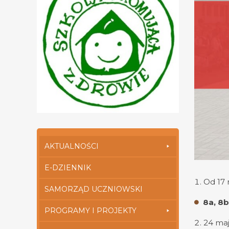
AKTUALNOŚCI
E-DZIENNIK
Od 17 
SAMORZĄD UCZNIOWSKI
8a, 8b
PROGRAMY I PROJEKTY
24 maj