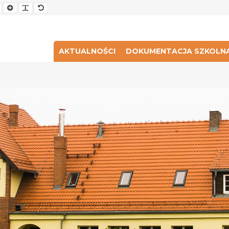
Smaller
Larger
Readable
Default
Font
Font
Font
Font
AKTUALNOŚCI
DOKUMENTACJA SZKOLN