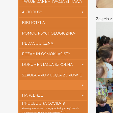
TWOJE DANE – TWOJA SPRAWA
AUTOBUSY
Zajęcia 
BIBLIOTEKA
POMOC PSYCHOLOGICZNO-
PEDAGOGICZNA
EGZAMIN ÓSMOKLASISTY
DOKUMENTACJA SZKOLNA
SZKOŁA PROMUJĄCA ZDROWIE
HARCERZE
PROCEDURA COVID-19
Postępowanie na wypadek podejrzenia
zakażenia koronawirusem lub