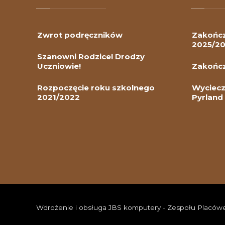
Zwrot podręczników
Zakończ
2025/2
Szanowni Rodzice! Drodzy
Uczniowie!
Zakończ
Rozpoczęcie roku szkolnego
Wyciecz
2021/2022
Pyrland
Wdrożenie i obsługa JBS komputery - Zespołu Placówe