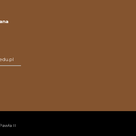
Jana
edu.pl
Pawła II