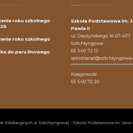
enie roku szkolnego
Szkoła Podstawowa im. 
026
Pawła II
ul. Daszyńskiego 16 67-407
enie roku szkolnego
Szlichtyngowa
65 540 72 12
ka do paru linowego
sekretariat@szlichtyngowa.
Księgowość
65 540 72 20
k Edukacyjnych w Szlichtyngowej - Szkoła Podstawowa im. Jana 