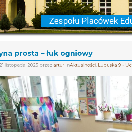
na prosta – łuk ogniowy
21 listopada, 2025
przez
artur
In
Aktualności
,
Lubuska 9 - Uc