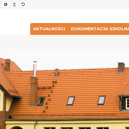
Smaller
Larger
Readable
Default
Font
Font
Font
Font
AKTUALNOŚCI
DOKUMENTACJA SZKOLN