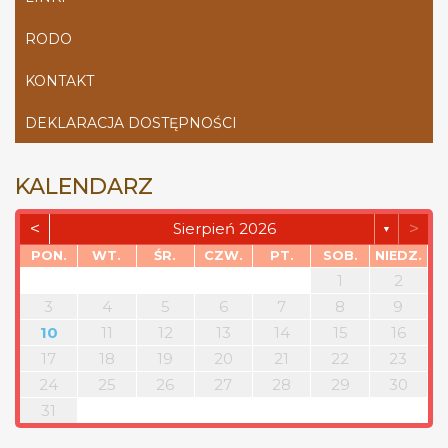
RODO
KONTAKT
DEKLARACJA DOSTĘPNOŚCI
KALENDARZ
<
>
Sierpień 2026
▼
PON.
WT.
ŚR.
CZW.
PT.
SOB.
NIEDZ.
1
2
3
4
5
6
7
8
9
10
11
12
13
14
15
16
17
18
19
20
21
22
23
24
25
26
27
28
29
30
31