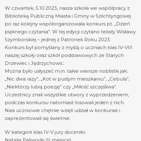
W czwartek, 5.10.2023, nasza szkoła we współpracy z
Biblioteką Publiczną Miasta i Gminy w Szlichtyngowej
po raz kolejny współorganizowała konkurs pt. „Dzień
pięknego czytania”. W tej edycji czytano teksty Wisławy
Szymborskiej – jednej z Patronek Roku 2023.
Konkurs był pomyślany z myślą o uczniach klas IV-VIII
naszej szkoły oraz szkół podstawowych ze Starych
Drzewiec i Jędrzychowic.
Można było usłyszeć m.in. takie wiersze noblistki jak:
„Nic dwa razy”, „Kot w pustym mieszkaniu”, „Cebula”,
„Niektórzy lubią poezję” czy „Miłość szczęśliwa”.
Uczestnicy znali wszystkie utwory z wyprzedzeniem,
podczas konkursu natomiast losowali jeden z nich.
Nasi uczniowie chętnie wzięli udział w konkursie i
zaprezentowali się świetnie.
W kategorii klas IV-V jury doceniło:
Natalię Paliwodę (II miejsce)