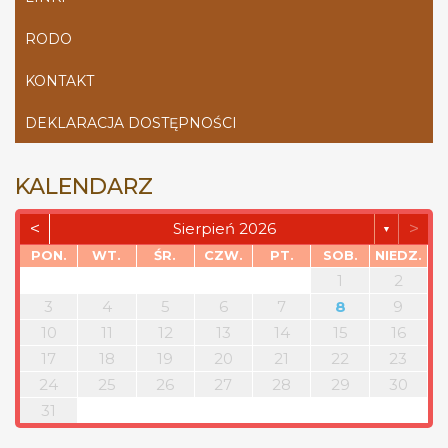
RODO
KONTAKT
DEKLARACJA DOSTĘPNOŚCI
KALENDARZ
<
>
Sierpień 2026
▼
PON.
WT.
ŚR.
CZW.
PT.
SOB.
NIEDZ.
1
2
3
4
5
6
7
8
9
10
11
12
13
14
15
16
17
18
19
20
21
22
23
24
25
26
27
28
29
30
31