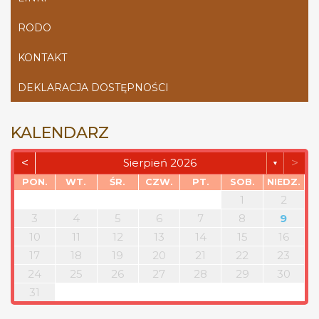
RODO
KONTAKT
DEKLARACJA DOSTĘPNOŚCI
KALENDARZ
<
>
Sierpień 2026
▼
PON.
WT.
ŚR.
CZW.
PT.
SOB.
NIEDZ.
1
2
3
4
5
6
7
8
9
10
11
12
13
14
15
16
17
18
19
20
21
22
23
24
25
26
27
28
29
30
31