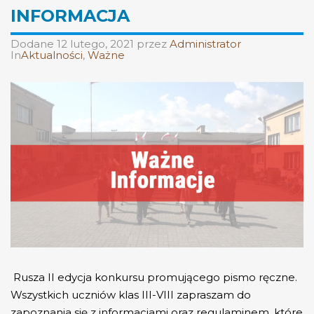
INFORMACJA
Dodane
12 lutego, 2021
przez
Administrator
In
Aktualności
,
Ważne
Rusza II edycja konkursu promującego pismo ręczne.
Wszystkich uczniów klas III-VIII zapraszam do
zapoznania się z informacjami oraz regulaminem, które