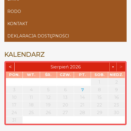
RODO
KONTAKT
DEKLARACJA DOSTĘPNOŚCI
KALENDARZ
<
>
Sierpień 2026
▼
PON.
WT.
ŚR.
CZW.
PT.
SOB.
NIEDZ.
1
2
3
4
5
6
7
8
9
10
11
12
13
14
15
16
17
18
19
20
21
22
23
24
25
26
27
28
29
30
31