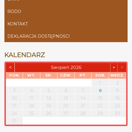
RODO
KONTAKT
DEKLARACJA DOSTĘPNOŚCI
KALENDARZ
<
>
Sierpień 2026
▼
PON.
WT.
ŚR.
CZW.
PT.
SOB.
NIEDZ.
1
2
3
4
5
6
7
8
9
10
11
12
13
14
15
16
17
18
19
20
21
22
23
24
25
26
27
28
29
30
31