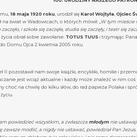
100. URODZINY NASZEGO PATRON
temu,
18 maja 1920 roku
, urodził się
Karol Wojtyła
,
Ojciec Ś
ł na świat w Wadowicach, o których mówił:
„W tym mieście w
ę zaczęło, i szkoła się zaczęła, studia się zaczęły, i teatr się za
 życia obrał sobie zawołanie:
TOTUS TUUS
i trzymając Pana
do Domu Ojca 2 kwietnia 2005 roku.
 II pozostawił nam swoje książki, encykliki, homilie i przem
czanie jest wciąż aktualne i każdy może znaleźć w nim coś d
 choć na chwilę do kilku słów, do rad papieża Polaka i sp
życiu.
am powiedzieć wszystkim, a zwłaszcza
młodym
nie ustawaj
ę zawsze modlić, a nigdy nie ustawać, powiedział Pan Jezus. 