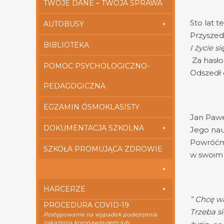
TWOJE DANE – TWOJA SPRAWA
Sto lat 
AUTOBUSY
Przyszed
BIBLIOTEKA
I życie si
Za hasło
POMOC PSYCHOLOGICZNO-
Odszedł 
PEDAGOGICZNA
EGZAMIN ÓSMOKLASISTY
Jan Paweł
DOKUMENTACJA SZKOLNA
Jego nau
Powróćmy
SZKOŁA PROMUJĄCA ZDROWIE
w swoim 
HARCERZE
” Chcę w
PROCEDURA COVID-19
Trzeba si
Postępowanie na wypadek podejrzenia
zakażenia koronawirusem lub