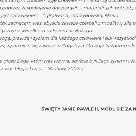
< Nie samym chlebem żyje człowiek>> i nie samą doczesności
ko poprzez zaspokojenie doczesnych – materialnych potrzeb, 
 jest człowiekiem …” (Kalwaria Zebrzydowska, 1979r.)
zy, zachęcam was, abyście zawsze czerpali z modlitwy siłę p
ntycznym świadkiem miłosierdzia Bożego.
drogą, prawdą i życiem dla każdego człowieka i dla wszystki
zy, wpatrujcie się zawsze w Chrystusa. On daje każdemu sił
e głosu Boga, który was wzywa, abyście byli Jego synami i św
z was błogosławię…” (Kraków, 2002r.)
an Paweł
TY JANIE PAWLE II, MÓDL SIE ZA NA