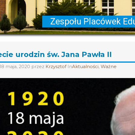
ecie urodzin św. Jana Pawła II
18 maja, 2020
przez
Krzysztof
In
Aktualności
,
Ważne