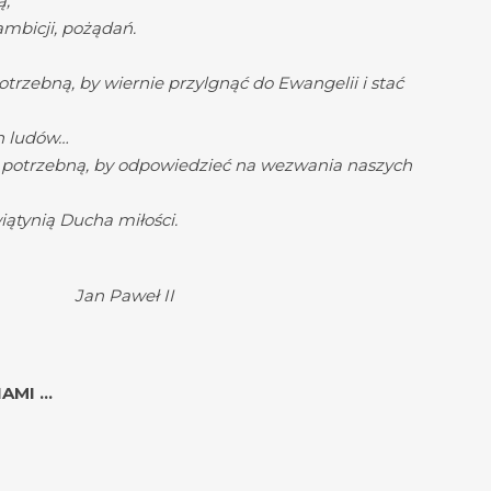
ą,
ambicji, pożądań.
otrzebną, by wiernie przylgnąć do Ewangelii i stać
ch ludów…
ę potrzebną, by odpowiedzieć na wezwania naszych
iątynią Ducha miłości.
 II
MI …