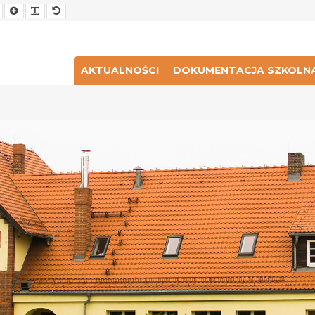
Smaller
Larger
Readable
Default
Font
Font
Font
Font
AKTUALNOŚCI
DOKUMENTACJA SZKOLN