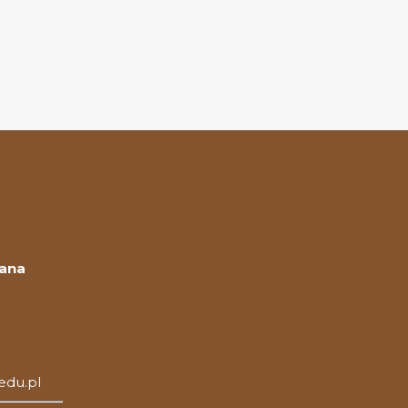
Jana
edu.pl