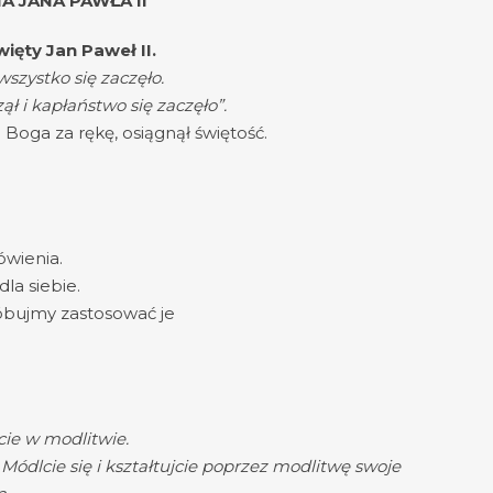
A JANA PAWŁA II
więty Jan Paweł II.
szystko się zaczęło.
czął i kapłaństwo się zaczęło”.
 Boga za rękę, osiągnął świętość.
ówienia.
la siebie.
róbujmy zastosować je
cie w modlitwie.
Módlcie się i kształtujcie poprzez modlitwę swoje