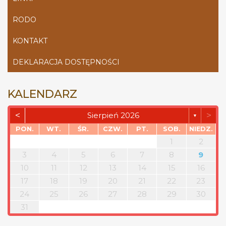
RODO
KONTAKT
DEKLARACJA DOSTĘPNOŚCI
KALENDARZ
<
>
Sierpień 2026
▼
PON.
WT.
ŚR.
CZW.
PT.
SOB.
NIEDZ.
1
2
3
4
5
6
7
8
9
10
11
12
13
14
15
16
17
18
19
20
21
22
23
24
25
26
27
28
29
30
31