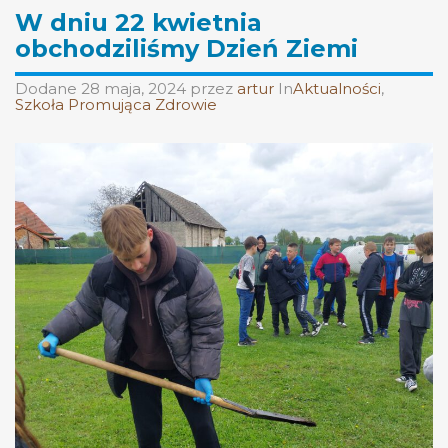
W dniu 22 kwietnia
obchodziliśmy Dzień Ziemi
Dodane
28 maja, 2024
przez
artur
In
Aktualności
,
Szkoła Promująca Zdrowie